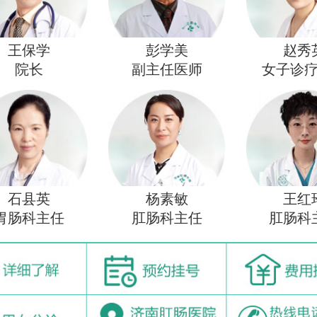
王保学
彭学美
赵秀
院长
副主任医师
女子诊
石县英
杨素敏
王红
胃肠科主任
肛肠科主任
肛肠科