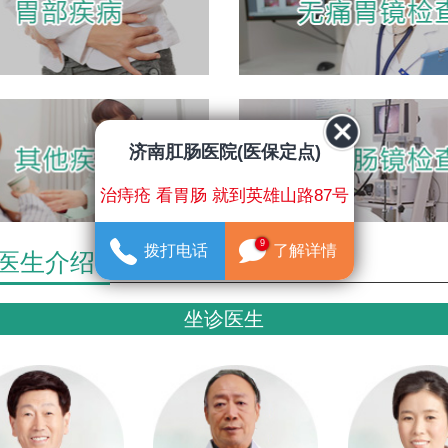
济南肛肠医院(医保定点)
治痔疮 看胃肠 就到英雄山路87号
9
拨打电话
了解详情
医生介绍
坐诊医生