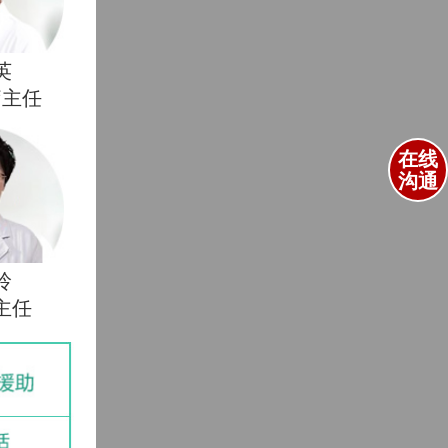
英
疗主任
在线
沟通
玲
主任