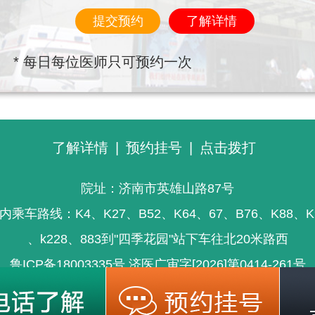
提交预约
了解详情
* 每日每位医师只可预约一次
了解详情
|
预约挂号
|
点击拨打
院址：济南市英雄山路87号
内乘车路线：K4、K27、B52、K64、67、B76、K88、K
、k228、883到"四季花园"站下车往北20米路西
鲁ICP备18003335号
济医广审字[2026]第0414-261号
信息仅供参考，不能为疾病诊断及医疗的依据，就医请遵