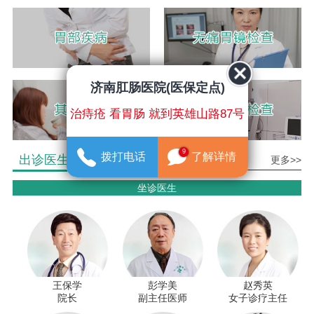
济南肛肠医院(医保定点)
治痔疮 看胃肠 就到英雄山路87号
9
拨打电话
了解详情
出诊医生介绍
更多>>
坐诊医生
王保学
彭学美
赵秀英
院长
副主任医师
女子诊疗主任