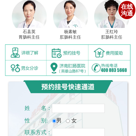
在线
沟通
石县英
杨素敏
王红玲
胃肠科主任
肛肠科主任
肛肠科主任
姓
一一
名：
性
一一
别:
男
女
联系方式：